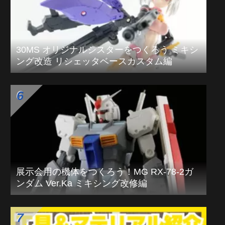
けーくるの模型部屋レイアウト紹介Vol.2 塗
装環境、塗装ブース編
【2025年版】年末にネロブースminiを掃除し
よう！