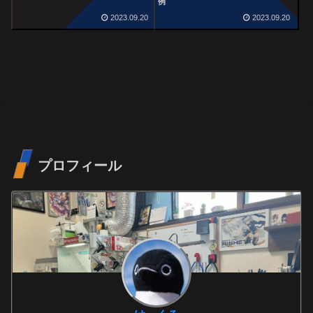
HG RTX-010 ヒュッケバインMk-Ⅱ
HG ヒュッケバインMk-Ⅱ OG DD仕様
フルスクラッチ武装を解説 モデグラ作
例
2023.09.20
2023.09.20