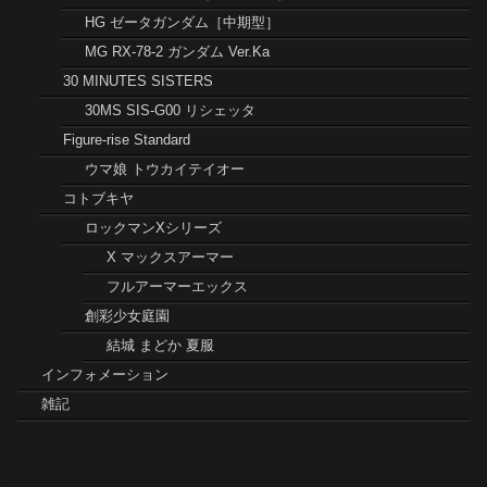
模型誌作例
HG エンゲージ ゼロ
HG Zガンダム
HG ガンダムMk-Ⅱ
HG ヒュッケバインMk-Ⅱ
HG ヒュッケバインMk-Ⅲ
HG デイジーオーガ
HG デイジーオーガアルター
EG ラーガンダム ビルドストライク
MGSD バルバトス（第6形態）
30MS シアナ＝アマルシア
30MMAC スティールヘイズ
製作記
ガンプラ
HG ガンダムTR-6［キハールII］
HG ゼータガンダム［中期型］
MG RX-78-2 ガンダム Ver.Ka