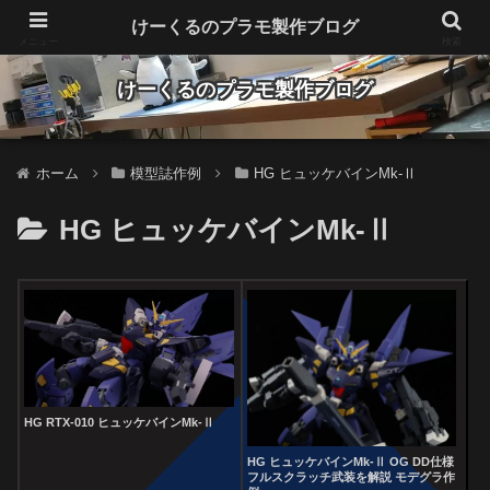
Make plastic models fun
けーくるのプラモ製作ブログ
メニュー
検索
けーくるのプラモ製作ブログ
ホーム
模型誌作例
HG ヒュッケバインMk-Ⅱ
HG ヒュッケバインMk-Ⅱ