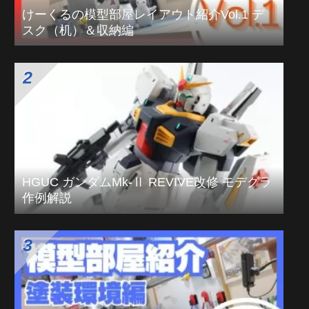
月刊モデルグラフィックスで作例を製作しています
生息地：ふくしま
更新は不定期です
Follow @KEKULPEN
人気記事ランキング
けーくるの模型部屋レイアウト紹介Vol.1 デ
スク（机）＆収納編