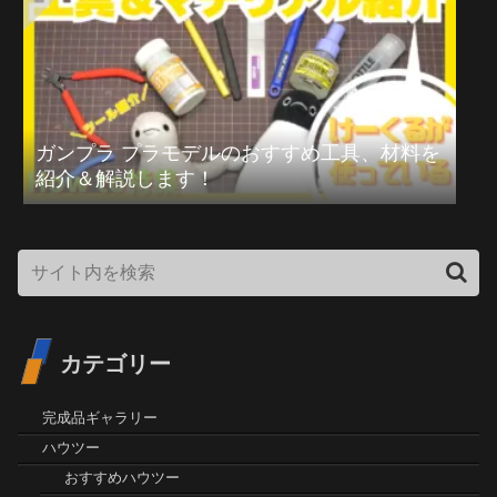
30MS オリジナルシスターをつくろう ミキシ
ング改造 リシェッタベースカスタム編
展示会用の機体をつくろう！MG RX-78-2ガ
ンダム Ver.Ka ミキシング改修編