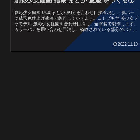
創彩少女庭園 結城 まどか 夏服 をつくる①
創彩少女庭園 結城 まどか 夏服 を合わせ目接着消し 、肌パー
ツ成形色仕上げ塗装で製作していきます。コトブキヤ 美少女プ
ラモデル 創彩少女庭園を合わせ目消し、全塗装で製作します。
カラーパテを用い合わせ目消し、省略されている部分のパテ造
形、髪、制服、肌パーツにグラデーション塗装を行っていま
す。
2022.11.10