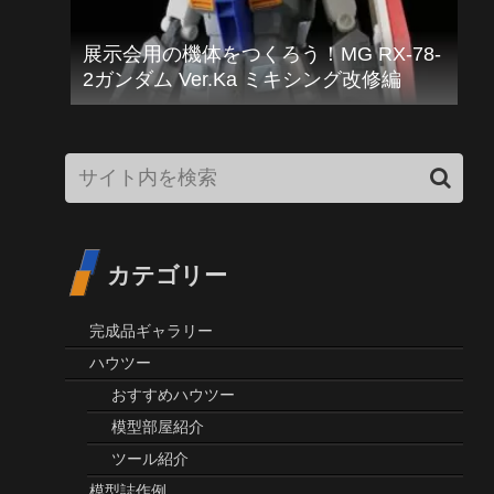
ガンプラ プラモデルのおすすめ工具、材
料を紹介＆解説します！
展示会用の機体をつくろう！MG RX-78-
2ガンダム Ver.Ka ミキシング改修編