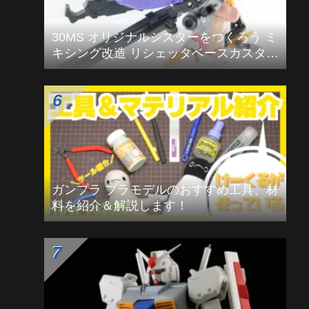
【2025年版】年末にネロブースminiを掃
除しよう！
30MS オリジナルシスターをつくろう ミ
キシング改造 リシェッタベースカスタム
編