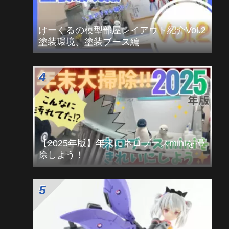
HGUC ガンダムMk-Ⅱ REVIVE改修 モデ
グラ作例解説
けーくるの模型部屋レイアウト紹介Vol.2
塗装環境、塗装ブース編