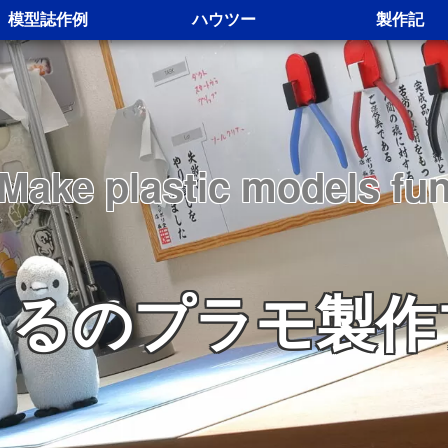
模型誌作例
ハウツー
製作記
Make plastic models fu
くるのプラモ製作