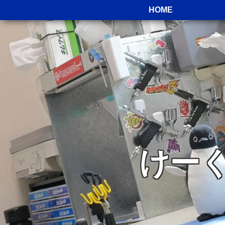
HOME
けー