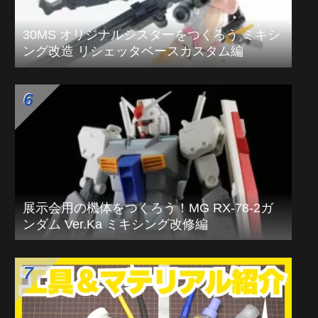
30MS オリジナルシスターをつくろう ミキシ
ング改造 リシェッタベースカスタム編
展示会用の機体をつくろう！MG RX-78-2ガ
ンダム Ver.Ka ミキシング改修編