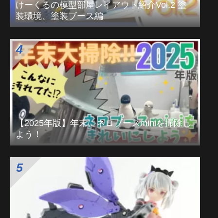
けーくるの模型部屋レイアウト紹介Vol.2 塗
装環境、塗装ブース編
【2025年版】年末にネロブースminiを掃除し
よう！