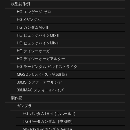
模型誌作例
HG エンゲージ ゼロ
HG Zガンダム
HG ガンダムMk-Ⅱ
HG ヒュッケバインMk-Ⅱ
HG ヒュッケバインMk-Ⅲ
HG デイジーオーガ
HG デイジーオーガアルター
EG ラーガンダム ビルドストライク
MGSD バルバトス（第6形態）
30MS シアナ＝アマルシア
30MMAC スティールヘイズ
製作記
ガンプラ
HG ガンダムTR-6［キハールII］
HG ゼータガンダム［中期型］
MG RX-78-2 ガンダム Ver.Ka