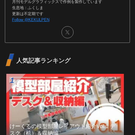
月刊モデルグラフィックスで作例を製作しています
生息地：ふくしま
更新は不定期です
Follow @KEKULPEN
人気記事ランキング
けーくるの模型部屋レイアウト紹介Vol.1 デ
スク（机）＆収納編