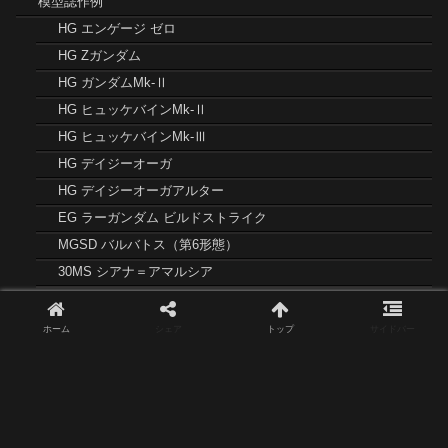
模型誌作例
HG エンゲージ ゼロ
HG Zガンダム
HG ガンダムMk-Ⅱ
HG ヒュッケバインMk-Ⅱ
HG ヒュッケバインMk-Ⅲ
HG デイジーオーガ
HG デイジーオーガアルター
EG ラーガンダム ビルドストライク
MGSD バルバトス（第6形態）
30MS シアナ＝アマルシア
30MMAC スティールヘイズ
製作記
ホーム
シェア
トップ
サイドバー
ガンプラ
HG ガンダムTR-6［キハールII］
HG ゼータガンダム［中期型］
MG RX-78-2 ガンダム Ver.Ka