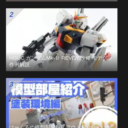
HGUC ガンダムMk-Ⅱ REVIVE改修 モデグラ
作例解説
けーくるの模型部屋レイアウト紹介Vol.2 塗