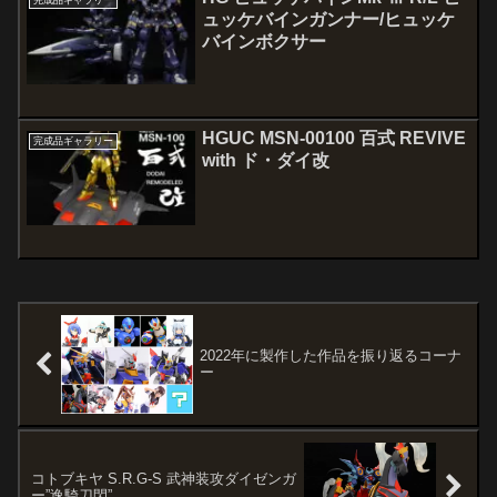
完成品ギャラリー
ュッケバインガンナー/ヒュッケ
バインボクサー
HGUC MSN-00100 百式 REVIVE
完成品ギャラリー
with ド・ダイ改
2022年に製作した作品を振り返るコーナ
ー
コトブキヤ S.R.G-S 武神装攻ダイゼンガ
ー”逸騎刀閃”