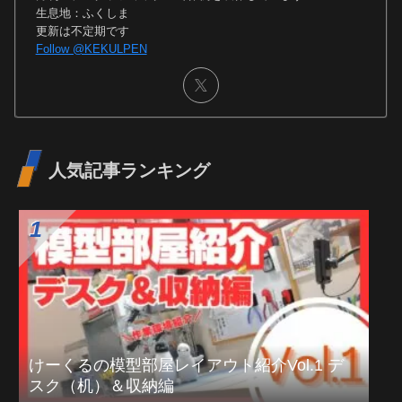
生息地：ふくしま
更新は不定期です
Follow @KEKULPEN
人気記事ランキング
けーくるの模型部屋レイアウト紹介Vol.1 デ
スク（机）＆収納編