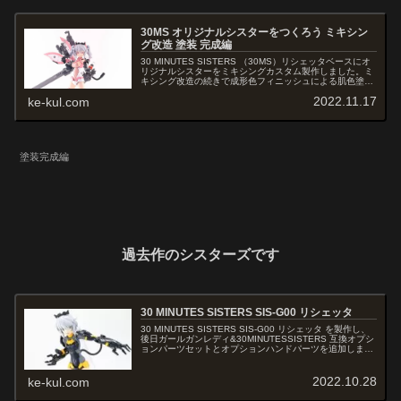
30MS オリジナルシスターをつくろう ミキシン
グ改造 塗装 完成編
30 MINUTES SISTERS （30MS）リシェッタベースにオ
リジナルシスターをミキシングカスタム製作しました。ミ
キシング改造の続きで成形色フィニッシュによる肌色塗
装、髪とスーツにグラデーション塗装を施しました。 オプ
2022.11.17
ke-kul.com
ションボディパーツ、フェイスパーツを組み合わせ、ヘア
スタイルパーツは2種組み合わせ髪型をツインテール改造
しています。武装はカスタマイズウェポン、ステルスアー
マーをベースにミキシングしました。30ms 改造 30ms カ
スタマイズ 30ms 改造レシピ 30ms 30mm ミキシング
30ms オリジナルシスター 30ms オリジナル 30 minutes
塗装完成編
sisters 改造 リシェッタ 改造
過去作のシスターズです
30 MINUTES SISTERS SIS-G00 リシェッタ
30 MINUTES SISTERS SIS-G00 リシェッタ を製作し、
後日ガールガンレディ&30MINUTESSISTERS 互換オプシ
ョンパーツセットとオプションハンドパーツを追加しまし
た。
2022.10.28
ke-kul.com