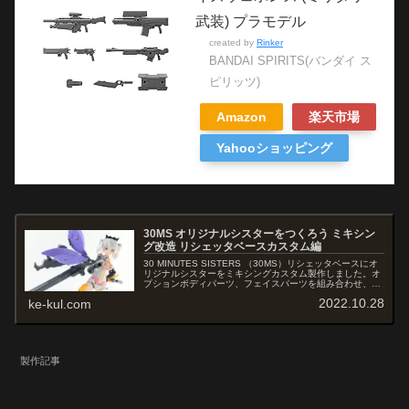
武装) プラモデル
created by
Rinker
BANDAI SPIRITS(バンダイ ス
ピリッツ)
Amazon
楽天市場
Yahooショッピング
30MS オリジナルシスターをつくろう ミキシン
グ改造 リシェッタベースカスタム編
30 MINUTES SISTERS （30MS）リシェッタベースにオ
リジナルシスターをミキシングカスタム製作しました。オ
プションボディパーツ、フェイスパーツを組み合わせ、ヘ
アスタイルパーツは2種組み合わせ髪型をツインテール改
2022.10.28
ke-kul.com
造しています。武装はカスタマイズウェポン、ステルスア
ーマーをベースにミキシングしました。30ms 改造 30ms
カスタマイズ 30ms 改造レシピ 30ms 30mm ミキシング
30ms オリジナルシスター 30ms オリジナル 30 minutes
sisters 改造 リシェッタ 改造
製作記事