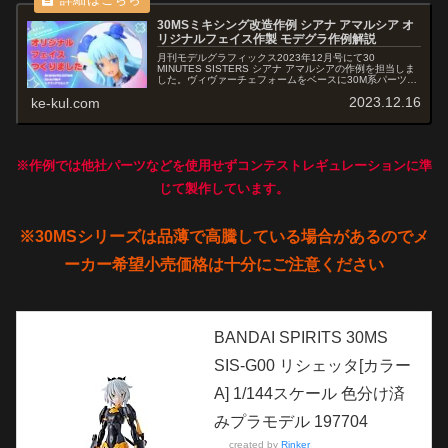
30MSミキシング改造作例 シアナ アマルシア オ
リジナルフェイス作製 モデグラ作例解説
月刊モデルグラフィックス2023年12月号にて30
MINUTES SISTERS シアナ アマルシアの作例を担当しま
した。ヴィヴァーチェフォームをベースに30M系パーツで
ミキシング改造コーデし、肉抜きや3㎜径キャップなどを
2023.12.16
ke-kul.com
公式レギュレーションを参考に改修してみました。キット
フェイスをリペイントしオリジナルフェイスも作製しまし
た。
※作例では他社パーツなどを使用せずコンテストレギュレーションに準
じて製作しています。
※30MSシリーズは品薄で高騰している場合があるのでメ
ーカー希望小売価格は十分にご注意ください
BANDAI SPIRITS 30MS
SIS-G00 リシェッタ[カラー
A] 1/144スケール 色分け済
みプラモデル 197704
created by
Rinker