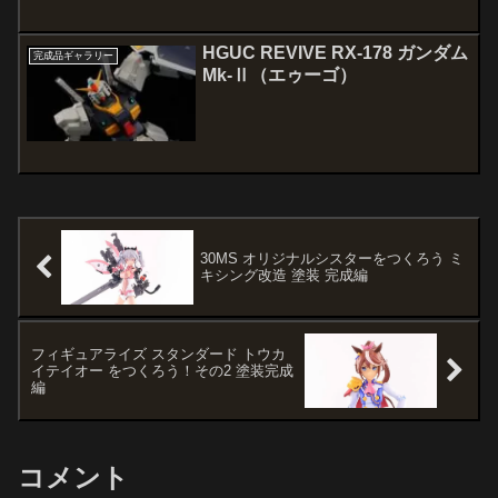
HGUC REVIVE RX-178 ガンダム
完成品ギャラリー
Mk-Ⅱ（エゥーゴ）
30MS オリジナルシスターをつくろう ミ
キシング改造 塗装 完成編
フィギュアライズ スタンダード トウカ
イテイオー をつくろう！その2 塗装完成
編
コメント