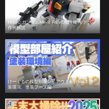
HGUC ガンダムMk-Ⅱ REVIVE改修 モデグラ
作例解説
けーくるの模型部屋レイアウト紹介Vol.2 塗
装環境、塗装ブース編