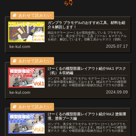
ら👇
ガンプラ プラモデルのおすすめ工具、材料を紹
介＆解説します！
雑誌モデラー けーくるが普段使用している プラモデル
（ガンプラ、美少女プラモ）工具（ツール）＆マテリアル
を紹介、解説しています。切断工具からヤスリ（切削、研
磨）、スジ彫り、改造に使用するツール、塗料 溶剤、仕上
2025.07.17
ke-kul.com
げ用品など初心者から上級者様々なキャラクターモデルに
対応しています。
けーくるの模型部屋レイアウト紹介Vol.1 デスク
（机）＆収納編
ガンプラ、美少女プラモデル モデラー けーくるのプラモ
デル製作環境を解説しております。雑誌モデラーの模型部
屋デスク（机）や模型部屋の収納方法は？プラモの塗装環
境ってどうやって構築するの？などの疑問にお答えし、便
2024.09.09
ke-kul.com
利グッズや模型部屋レイアウトも交えてご紹介していきま
す。月刊モデルグラフィックス'24年8月号特集"模型部屋
を作ろう！3"にも掲載されました。
けーくるの模型部屋レイアウト紹介Vol.2 塗装環
境、塗装ブース編
ガンプラ、美少女プラモデル モデラー けーくるのプラモ
デル製作環境を解説しております。雑誌モデラーの模型部
屋デスク（机）や模型部屋の収納方法は？プラモの塗装環
境ってどうやって構築するの？などの疑問にお答えし、便