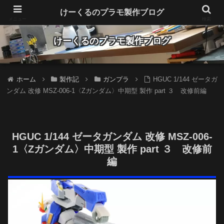
Make plastic models fun
けーくるのプラモ製作ブログ
メニュー
検索
けーくるのプラモ製作ブログ
ホーム
製作記
ガンプラ
HGUC 1/144 ゼータガ
ンダム 改修 MSZ-006-1〈Zガンダム〉中期型 製作 part ３ 改修前編
HGUC 1/144 ゼータガンダム 改修 MSZ-006-
1〈Zガンダム〉中期型 製作 part ３ 改修前
編