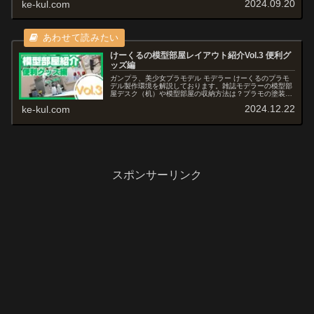
2024.09.20
ke-kul.com
利グッズや模型部屋レイアウトも交えてご紹介していきま
す。月刊モデルグラフィックス'24年8月号特集"模型部屋
を作ろう！3"にも掲載されました。
けーくるの模型部屋レイアウト紹介Vol.3 便利グ
ッズ編
ガンプラ、美少女プラモデル モデラー けーくるのプラモ
デル製作環境を解説しております。雑誌モデラーの模型部
屋デスク（机）や模型部屋の収納方法は？プラモの塗装環
境ってどうやって構築するの？などの疑問にお答えし、便
2024.12.22
ke-kul.com
利グッズや模型部屋レイアウトも交えてご紹介していきま
す。月刊モデルグラフィックス'24年8月号特集"模型部屋
を作ろう！3"にも掲載されました。
スポンサーリンク