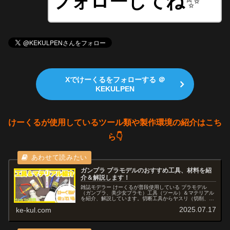
フォローしてね
✨
Xでけーくるをフォローする ＠
KEKULPEN
けーくるが使用しているツール類や製作環境の紹介はこち
ら👇
ガンプラ プラモデルのおすすめ工具、材料を紹
介＆解説します！
雑誌モデラー けーくるが普段使用している プラモデル
（ガンプラ、美少女プラモ）工具（ツール）＆マテリアル
を紹介、解説しています。切断工具からヤスリ（切削、研
磨）、スジ彫り、改造に使用するツール、塗料 溶剤、仕上
2025.07.17
ke-kul.com
げ用品など初心者から上級者様々なキャラクターモデルに
対応しています。