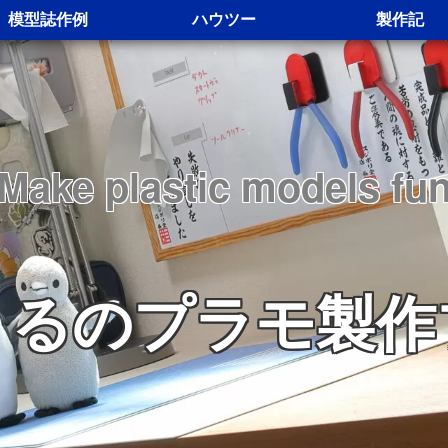
模型誌作例
ハウツー
製作記
Make plastic models fu
くるのプラモ製作