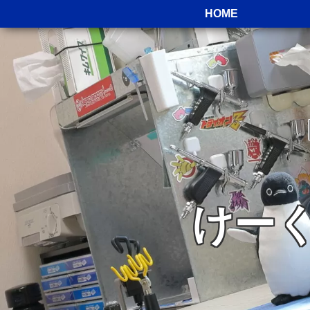
HOME
けー