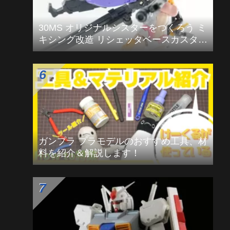
【2025年版】年末にネロブースminiを掃
除しよう！
30MS オリジナルシスターをつくろう ミ
キシング改造 リシェッタベースカスタム
編