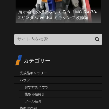
ガンプラ プラモデルのおすすめ工具、材
料を紹介＆解説します！
展示会用の機体をつくろう！MG RX-78-
2ガンダム Ver.Ka ミキシング改修編