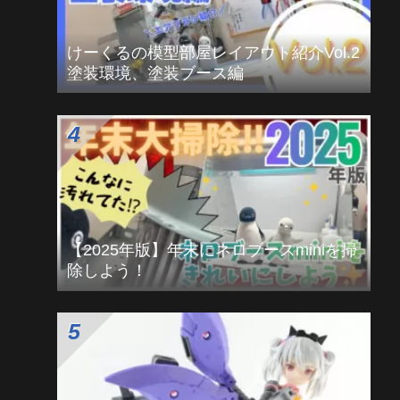
HGUC ガンダムMk-Ⅱ REVIVE改修 モデ
グラ作例解説
けーくるの模型部屋レイアウト紹介Vol.2
塗装環境、塗装ブース編